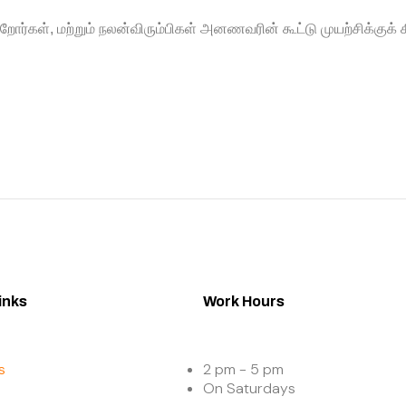
றோர்கள், மற்றும் நலன்விரும்பிகள்
அனணவரின்
கூட்
டு
முயற்சிக்குக்
inks
Work Hours
s
2 pm - 5 pm
On Saturdays