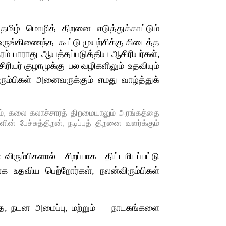
திறனை
எடுத்துக்காட்டும்
தமிழ் மொழித்
ஒருங்கிணைந்த
கூட்டு முயற்சிக்கு கிடைத்த
ம் பாராது ஆயத்தப்படுத்திய ஆசிரியர்கள்,
ிரியர் குழாமுக்கு
பல வழிகளிலும் உதவியும்
ும்பிகள்
அனைவருக்கும்
எமது
வாழ்த்துக்
ம், கலை கலாச்சாரத் திறமையாலும் அரங்கத்தை
ின் பேச்சுத்திறன், நடிப்புத் திறனை வளர்க்கும்
 விரும்பிகளால்
சிறப்பாக
திட்
டமிடப்பட்டு
ாக
உதவிய பெற்றோர்கள், நலன்விரும்பிகள்
மற்றும்
்த, நடன அமைப்பு,
நாடகங்களை