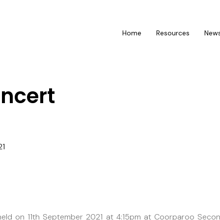
Home
Resources
New
oncert
21
 held on 11th September 2021 at 4:15pm at Coorparoo Secon